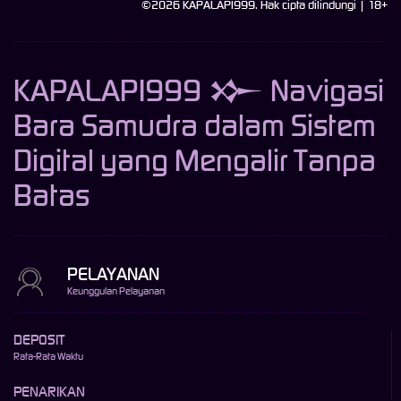
©2026 KAPALAPI999. Hak cipta dilindungi | 18+
Gates of Olympus 1000
lem****8
IDR
2,832,500.00
Gates of Olympus 1000
KAPALAPI999 𒁍 Navigasi
jac****2
Bara Samudra dalam Sistem
IDR
2,206,000.00
Gates of Olympus™
Digital yang Mengalir Tanpa
esco****7
IDR
1,921,050.00
Batas
Gates of Olympus 1000
esco****7
IDR
1,804,000.00
Gates of Olympus 1000
PELAYANAN
Keunggulan Pelayanan
esco****7
IDR
1,795,000.00
Gates of Olympus 1000
DEPOSIT
Rata-Rata Waktu
PENARIKAN