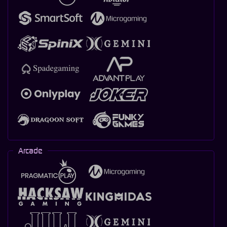
Arcade