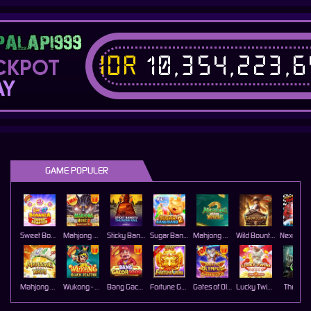
IDR
10,354,226,
CKPOT
AY
GAME POPULER
Sweet Bonanza Super Scatter
Mahjong Wins 3 – Black Scatter
Sticky Bandits Thunder Rail
Sugar Bang Bang 2
Mahjong Ways 2
Wild Bounty Showdown
Mahjong Ways
Wukong - Black Scatter
Bang Gacor 1000
Fortune Gems
Gates of Olympus Super Scatter
Lucky Twins Nexus
The Cryp