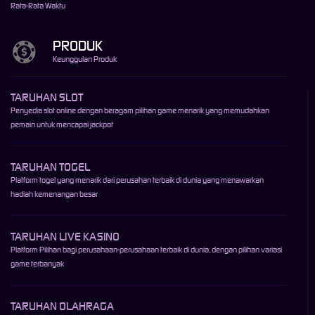
Rata-Rata Waktu
PRODUK
Keunggulan Produk
TARUHAN SLOT
Penyedia slot online dengan beragam pilihan game menarik yang memudahkan
pemain untuk mencapai jackpot
TARUHAN TOGEL
Platform togel yang menarik dari perusahan terbaik di dunia yang menawarkan
hadiah kemenangan besar
TARUHAN LIVE KASINO
Platform Pilihan bagi perusahaan-perusahaan terbaik di dunia, dengan pilihan variasi
game terbanyak
TARUHAN OLAHRAGA