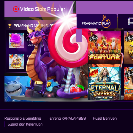
Video Slots Popular
PEMENANG MESIN SLOT
pangl****l
IDR
14,900,000.00
Gates of Olympus 1000
esco****7
IDR
7,690,000.00
Gates of Olympus 1000
rr2****r
IDR
6,173,500.00
Starlight Princess™ 1000
berr****e
IDR
3,914,000.00
Mahjong Wins 3 – Black
Scatter
Responsible Gambling
Tentang KAPALAPI999
Pusat Bantuan
Syarat dan Ketentuan
dende****9
IDR
2,901,600.00