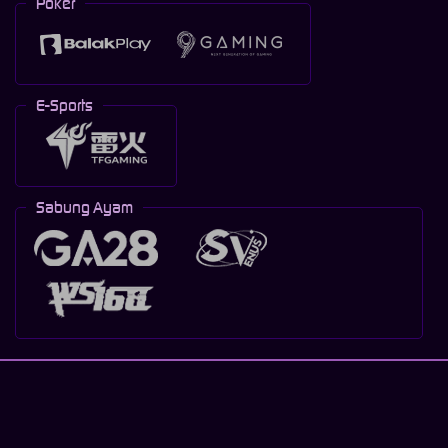
Poker
E-Sports
Sabung Ayam