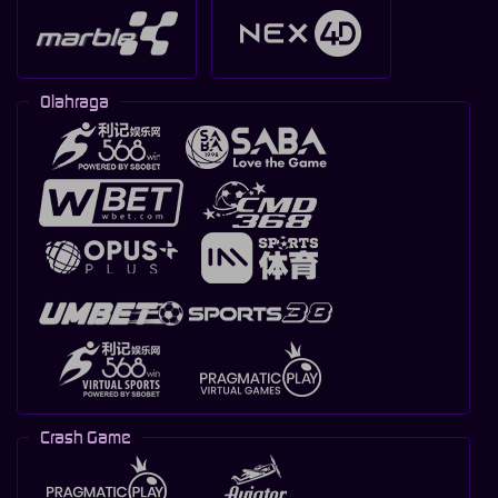
Olahraga
Crash Game